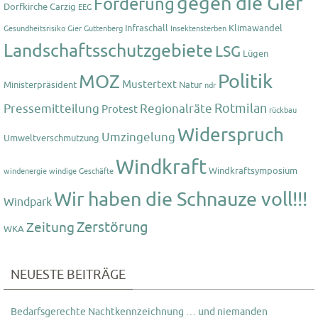
gegen die Gier
Forderung
Dorfkirche Carzig
EEG
Infraschall
Klimawandel
Gesundheitsrisiko
Gier
Guttenberg
Insektensterben
Landschaftsschutzgebiete
LSG
Lügen
Politik
MOZ
Mustertext
Ministerpräsident
Natur
ndr
Rotmilan
Pressemitteilung
Regionalräte
Protest
rückbau
Widerspruch
Umzingelung
Umweltverschmutzung
Windkraft
Windkraftsymposium
windenergie
windige Geschäfte
Wir haben die Schnauze voll!!!
Windpark
Zerstörung
Zeitung
WKA
NEUESTE BEITRÄGE
Bedarfsgerechte Nachtkennzeichnung … und niemanden