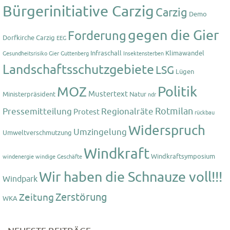
Bürgerinitiative Carzig
Carzig
Demo
gegen die Gier
Forderung
Dorfkirche Carzig
EEG
Infraschall
Klimawandel
Gesundheitsrisiko
Gier
Guttenberg
Insektensterben
Landschaftsschutzgebiete
LSG
Lügen
Politik
MOZ
Mustertext
Ministerpräsident
Natur
ndr
Rotmilan
Pressemitteilung
Regionalräte
Protest
rückbau
Widerspruch
Umzingelung
Umweltverschmutzung
Windkraft
Windkraftsymposium
windenergie
windige Geschäfte
Wir haben die Schnauze voll!!!
Windpark
Zerstörung
Zeitung
WKA