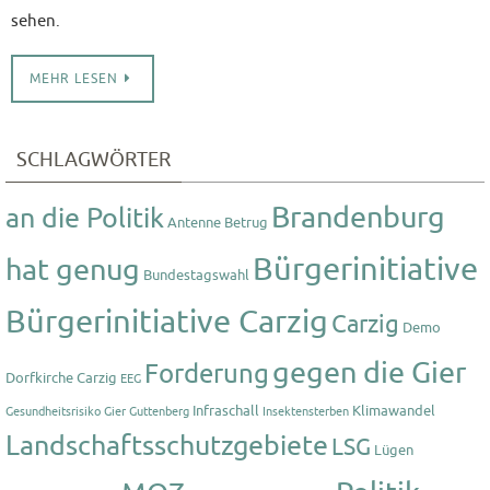
sehen.
MEHR LESEN
SCHLAGWÖRTER
Brandenburg
an die Politik
Antenne
Betrug
Bürgerinitiative
hat genug
Bundestagswahl
Bürgerinitiative Carzig
Carzig
Demo
gegen die Gier
Forderung
Dorfkirche Carzig
EEG
Infraschall
Klimawandel
Gesundheitsrisiko
Gier
Guttenberg
Insektensterben
Landschaftsschutzgebiete
LSG
Lügen