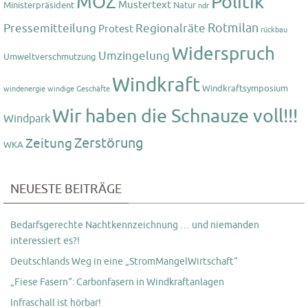
Politik
MOZ
Mustertext
Ministerpräsident
Natur
ndr
Rotmilan
Pressemitteilung
Regionalräte
Protest
rückbau
Widerspruch
Umzingelung
Umweltverschmutzung
Windkraft
Windkraftsymposium
windenergie
windige Geschäfte
Wir haben die Schnauze voll!!!
Windpark
Zerstörung
Zeitung
WKA
NEUESTE BEITRÄGE
Bedarfsgerechte Nachtkennzeichnung … und niemanden
interessiert es?!
Deutschlands Weg in eine „StromMangelWirtschaft“
„Fiese Fasern“: Carbonfasern in Windkraftanlagen
Infraschall ist hörbar!