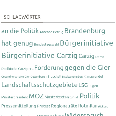
SCHLAGWÖRTER
Brandenburg
an die Politik
Antenne
Betrug
Bürgerinitiative
hat genug
Bundestagswahl
Bürgerinitiative Carzig
Carzig
Demo
gegen die Gier
Forderung
Dorfkirche Carzig
EEG
Infraschall
Klimawandel
Gesundheitsrisiko
Gier
Guttenberg
Insektensterben
Landschaftsschutzgebiete
LSG
Lügen
Politik
MOZ
Mustertext
Ministerpräsident
Natur
ndr
Rotmilan
Pressemitteilung
Regionalräte
Protest
rückbau
Widerspruch