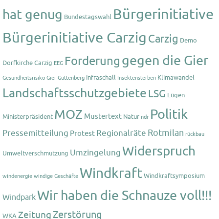
Bürgerinitiative
hat genug
Bundestagswahl
Bürgerinitiative Carzig
Carzig
Demo
gegen die Gier
Forderung
Dorfkirche Carzig
EEG
Infraschall
Klimawandel
Gesundheitsrisiko
Gier
Guttenberg
Insektensterben
Landschaftsschutzgebiete
LSG
Lügen
Politik
MOZ
Mustertext
Ministerpräsident
Natur
ndr
Rotmilan
Pressemitteilung
Regionalräte
Protest
rückbau
Widerspruch
Umzingelung
Umweltverschmutzung
Windkraft
Windkraftsymposium
windenergie
windige Geschäfte
Wir haben die Schnauze voll!!!
Windpark
Zerstörung
Zeitung
WKA