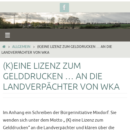
Zum
Inhalt
springen
START
ALLGEMEIN
(K)EINE LIZENZ ZUM GELDDRUCKEN … AN DIE
LANDVERPÄCHTER VON WKA
(K)EINE LIZENZ ZUM
GELDDRUCKEN … AN DIE
LANDVERPÄCHTER VON WKA
Im Anhang ein Schreiben der Bürgerinitiative Mixdorf. Sie
wenden sich unter dem Motto „ (K) eine Lizenz zum
Gelddrucken“ an die Landverpächter und klären über die