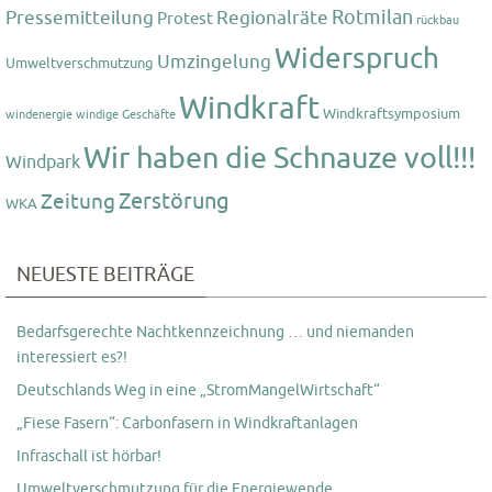
Rotmilan
Pressemitteilung
Regionalräte
Protest
rückbau
Widerspruch
Umzingelung
Umweltverschmutzung
Windkraft
Windkraftsymposium
windenergie
windige Geschäfte
Wir haben die Schnauze voll!!!
Windpark
Zerstörung
Zeitung
WKA
NEUESTE BEITRÄGE
Bedarfsgerechte Nachtkennzeichnung … und niemanden
interessiert es?!
Deutschlands Weg in eine „StromMangelWirtschaft“
„Fiese Fasern“: Carbonfasern in Windkraftanlagen
Infraschall ist hörbar!
Umweltverschmutzung für die Energiewende