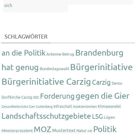
sich
SCHLAGWÖRTER
Brandenburg
an die Politik
Antenne
Betrug
Bürgerinitiative
hat genug
Bundestagswahl
Bürgerinitiative Carzig
Carzig
Demo
gegen die Gier
Forderung
Dorfkirche Carzig
EEG
Infraschall
Klimawandel
Gesundheitsrisiko
Gier
Guttenberg
Insektensterben
Landschaftsschutzgebiete
LSG
Lügen
Politik
MOZ
Mustertext
Ministerpräsident
Natur
ndr