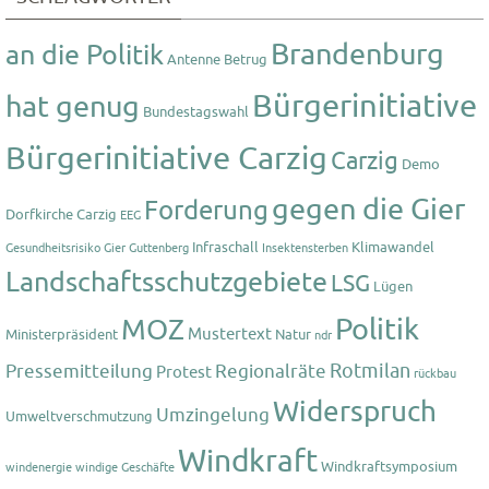
Brandenburg
an die Politik
Antenne
Betrug
Bürgerinitiative
hat genug
Bundestagswahl
Bürgerinitiative Carzig
Carzig
Demo
gegen die Gier
Forderung
Dorfkirche Carzig
EEG
Infraschall
Klimawandel
Gesundheitsrisiko
Gier
Guttenberg
Insektensterben
Landschaftsschutzgebiete
LSG
Lügen
Politik
MOZ
Mustertext
Ministerpräsident
Natur
ndr
Rotmilan
Pressemitteilung
Regionalräte
Protest
rückbau
Widerspruch
Umzingelung
Umweltverschmutzung
Windkraft
Windkraftsymposium
windenergie
windige Geschäfte