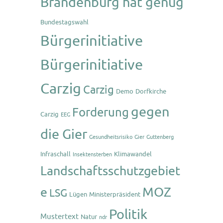
Brandenburg hat genug
Bundestagswahl
Bürgerinitiative
Bürgerinitiative
Carzig
Carzig
Demo
Dorfkirche
gegen
Forderung
Carzig
EEG
die Gier
Gesundheitsrisiko
Gier
Guttenberg
Infraschall
Klimawandel
Insektensterben
Landschaftsschutzgebiet
MOZ
e
LSG
Lügen
Ministerpräsident
Politik
Mustertext
Natur
ndr