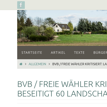
Zum
Inhalt
springen
Zum
STARTSEITE
ARTIKEL
TEXTE
BÜRGER
Inhalt
springen
START
ALLGEMEIN
BVB / FREIE WÄHLER KRITISIERT:
BVB / FREIE WÄHLER KR
BESEITIGT 60 LANDSCH