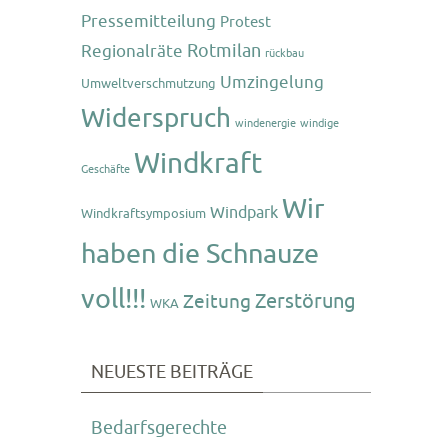
Pressemitteilung
Protest
Rotmilan
Regionalräte
rückbau
Umzingelung
Umweltverschmutzung
Widerspruch
windenergie
windige
Windkraft
Geschäfte
Wir
Windpark
Windkraftsymposium
haben die Schnauze
voll!!!
Zerstörung
Zeitung
WKA
NEUESTE BEITRÄGE
Bedarfsgerechte